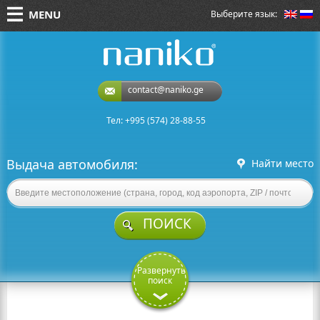
MENU
Выберите язык:
naniko rent a car
contact@naniko.ge
Тел: +995 (574) 28-88-55
Выдача автомобиля:
Найти место
ПОИСК
Развернуть
поиск