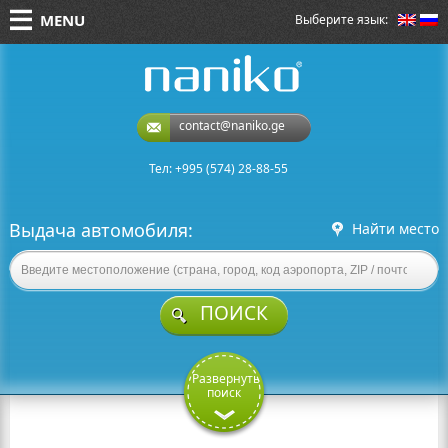
MENU
Выберите язык:
naniko rent a car
contact@naniko.ge
Тел: +995 (574) 28-88-55
Выдача автомобиля:
Найти место
ПОИСК
Развернуть
поиск