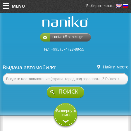
MENU
Выберите язык:
naniko rent a car
contact@naniko.ge
Тел: +995 (574) 28-88-55
Выдача автомобиля:
Найти место
ПОИСК
Развернуть
поиск