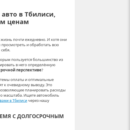
 авто в Тбилиси,
ым ценам
жизнь почти ежедневно. И хотя они
 просмотреть и обработать всю
себя.
оторым пользуется большинство из
тировать в него определённую
осрочной перспективе
?
истемы оплаты и оптимальные
ят к очевидному выводу. Это
позволяющее планировать расходы
ого масштаба. Ищете автомобиль
через нашу
вами в Тбилиси
РЕМЯ С ДОЛГОСРОЧНЫМ