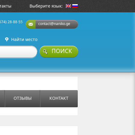
такты
Выберите язык:
574) 28-88-55
contact@naniko.ge
Найти место
ПОИСК
ОТЗЫВЫ
КОНТАКТ