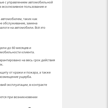
ные с управлением автомобильной
в эксклюзивное пользование и
 автомобилем, таких как
ое обслуживание, замена
алоги на автомобили. Всё это
ели до 60 месяцев и
 мобильности клиента.
арантировано на весь срок действия
х.
щиту от кражи и пожара, а также
 возмещение ущерба.
ий эксплуатации, в контракте
уется при возникновении