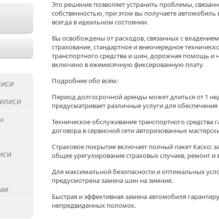
Это решение позволяет устранить проблемы, связан
собственностью, при этом вы получаете автомобиль 
всегда в идеальном состоянии.
Вы освобождены от расходов, связанных с владением
страхование, стандартное и внеочередное техническ
транспортного средства и шин, дорожная помощь и н
включено в ежемесячную фиксированную плату.
Подробнее обо всём:
ЛИСИ
Период долгосрочной аренды может длиться от 1 нед
БИЛИСИ
предусматривает различные услуги для обеспечения
Ы
Техническое обслуживание транспортного средства г
договора в сервисной сети авторизованных мастерски
Страховое покрытие включает полный пакет Каско: за
АИСИ
общее урегулирование страховых случаев, ремонт и
Для максимальной безопасности и оптимальных услов
предусмотрена замена шин на зимние.
УМИ
Быстрая и эффективная замена автомобиля гарантир
непредвиденных поломок.