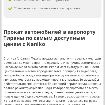
24 часовая помощь технического персонала
Прокат автомобилей в аэропорту
Тираны по самым доступным
ценам с Naniko
Столица Албании, Тирана предлагает много интересных мест для
осмотра, где можно приятно отдохнуть и получить эстетическое
наслаждение от визита памятников и мест культурной ценности.
Центральным местом города является площадь Скандербега,
которая была сооружена еще при коммунистическом режиме и
являлась местом, где проходили военные парады. Ее масштабы
действительно впечатляют. В ближайший период запланирована
полная реконструкция площади, которая превратиться в место,
полное парков и красивых садов, станет пешеходной зоной, а
новые здания будут окружать ее. В связи с возросшим интересом
к стране, за последние годы значительно повысилась нагрузка
международного аэропорта с кодом IATA -TIA, который