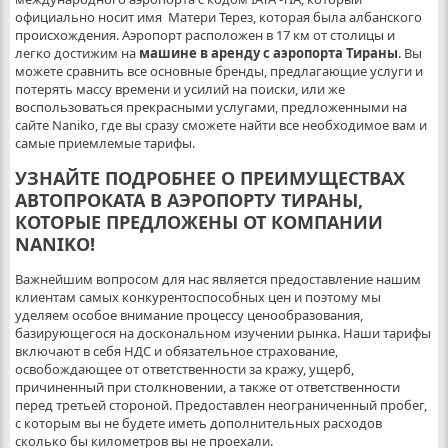
официально носит имя Матери Терез, которая была албанского
происхождения. Аэропорт расположен в 17 км от столицы и
легко достижим на
машине в аренду с аэропорта Тираны
. Вы
можете сравнить все основные бренды, предлагающие услуги и
потерять массу времени и усилий на поиски, или же
воспользоваться прекрасными услугами, предложенными на
сайте Naniko, где вы сразу сможете найти все необходимое вам и
самые приемлемые тарифы.
УЗНАЙТЕ ПОДРОБНЕЕ О ПРЕИМУЩЕСТВАХ
АВТОПРОКАТА В АЭРОПОРТУ ТИРАНЫ,
КОТОРЫЕ ПРЕДЛОЖЕНЫ ОТ КОМПАНИИ
NANIKO!
Важнейшим вопросом для нас является предоставление нашим
клиентам самых конкурентоспособных цен и поэтому мы
уделяем особое внимание процессу ценообразования,
базирующегося на доскональном изучении рынка. Наши тарифы
включают в себя НДС и обязательное страхование,
освобождающее от ответственности за кражу, ущерб,
причиненный при столкновении, а также от ответственности
перед третьей стороной. Предоставлен неограниченный пробег,
с которым вы не будете иметь дополнительных расходов
сколько бы километров вы не проехали.