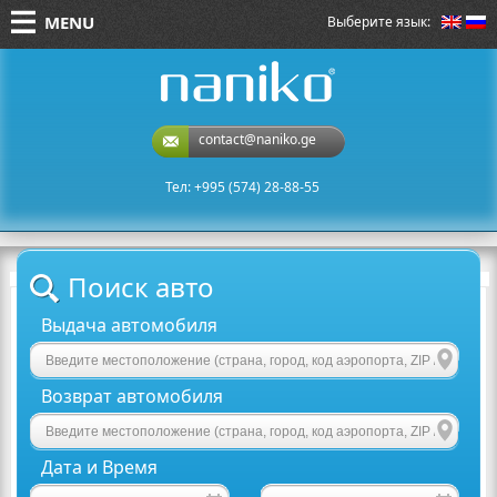
MENU
Выберите язык:
naniko rent a car
contact@naniko.ge
Тел: +995 (574) 28-88-55
Поиск авто
Выдача автомобиля
Возврат автомобиля
Дата и Время