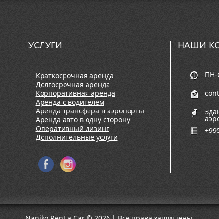
УСЛУГИ
НАШИ К
ПН-С
Краткосрочная аренда
Долгосрочная аренда
Корпоративная аренда
con
Аренда с водителем
Аренда трансфера в аэропорты
Зда
аэр
Аренда авто в одну сторону
Оперативный лизинг
+995
Дополнительные услуги
Naniko Rent a Car © 2026 | Все права защищены.