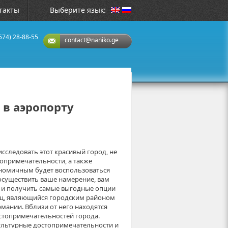
такты
Выберите язык:
574) 28-88-55
contact@naniko.ge
 в аэропорту
исследовать этот красивый город, не
опримечательности, а также
номичным будет воспользоваться
осуществить ваше намерение, вам
o и получить самые выгодные опции
рц, являющийся городским районом
мании. Вблизи от него находятся
стопримечательностей города.
ультурные достопримечательности и