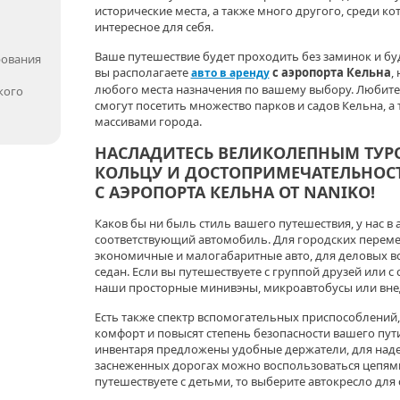
исторические места, а также много другого, среди к
интересное для себя.
Ваше путешествие будет проходить без заминок и бу
рования
вы располагаете
с аэропорта Кельна
,
авто в аренду
любого места назначения по вашему выбору. Любит
кого
смогут посетить множество парков и садов Кельна, а
массивами города.
НАСЛАДИТЕСЬ ВЕЛИКОЛЕПНЫМ ТУР
КОЛЬЦУ И ДОСТОПРИМЕЧАТЕЛЬНОСТ
С АЭРОПОРТА КЕЛЬНА ОТ NANIKO!
Каков бы ни быль стиль вашего путешествия, у нас в 
соответствующий автомобиль. Для городских перем
экономичные и малогабаритные авто, для деловых в
седан. Если вы путешествуете с группой друзей или с
наши просторные минивэны, микроавтобусы или вне
Есть также спектр вспомогательных приспособлений
комфорт и повысят степень безопасности вашего пут
инвентаря предложены удобные держатели, для над
заснеженных дорогах можно воспользоваться цепям
путешествуете с детьми, то выберите автокресло для 