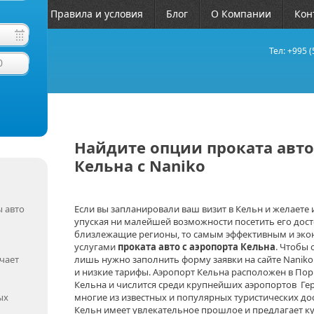
ЧАВО
Правила и условия
Блог
О Компании
Кон
Тел: +995 (
0
Найдите опции проката авто
Кельна с Naniko
 авто
Если вы запланировали ваш визит в Кельн и желаете 
упуская ни малейшей возможности посетить его дост
близлежащие регионы, то самым эффективным и эко
услугами
проката авто с аэропорта Кельна
. Чтобы 
чает
лишь нужно заполнить форму заявки на сайте Nanik
и низкие тарифы. Аэропорт Кельна расположен в По
Кельна и числится среди крупнейших аэропортов Гер
ых
многие из известных и популярных туристических до
Кельн имеет увлекательное прошлое и предлагает к