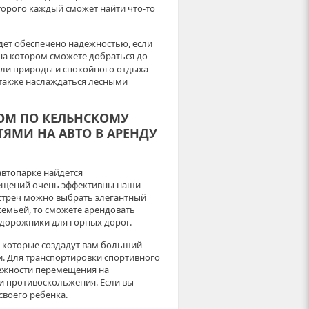
оторого каждый сможет найти что-то
дет обеспечено надежностью, если
 на котором сможете добраться до
ели природы и спокойного отдыха
 также наслаждаться лесными
ОМ ПО КЕЛЬНСКОМУ
ЯМИ НА АВТО В АРЕНДУ
автопарке найдется
ещений очень эффективны наши
стреч можно выбрать элегантный
 семьей, то сможете арендовать
дорожники для горных дорог.
, которые создадут вам больший
и. Для транспортировки спортивного
ежности перемещения на
и противоскольжения. Если вы
своего ребенка.