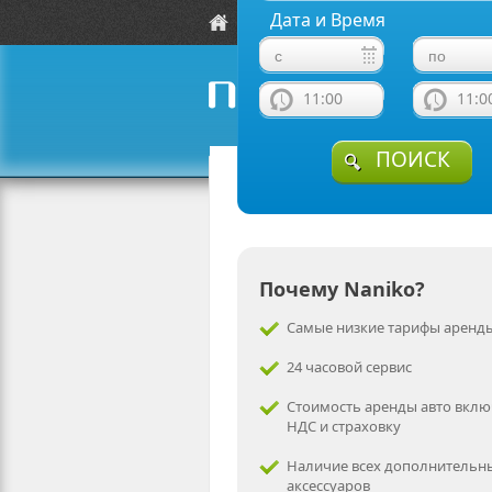
Дата и Время
Локации
Автомобили
11:00
11:0
naniko rent a car
ПОИСК
Почему Naniko?
Самые низкие тарифы аренды
24 часовой сервис
Стоимость аренды авто вклю
НДС и страховку
Наличие всех дополнительн
аксессуаров