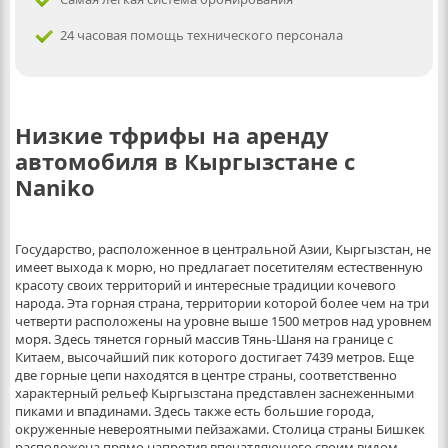
24 часовая помощь технического персонала
Низкие тфрифы на аренду
автомобиля в Кыргызстане с
Naniko
Государство, расположенное в центральной Азии, Кыргызстан, не
имеет выхода к морю, но предлагает посетителям естественную
красоту своих территорий и интересные традиции кочевого
народа. Эта горная страна, территории которой более чем на три
четверти расположены на уровне выше 1500 метров над уровнем
моря. Здесь тянется горный массив Тянь-Шаня на границе с
Китаем, высочайший пик которого достигает 7439 метров. Еще
две горные цепи находятся в центре страны, соответственно
характерный рельеф Кыргызстана представлен заснеженными
пиками и впадинами. Здесь также есть большие города,
окруженные невероятными пейзажами. Столица страны Бишкек
расположена прямо напротив впечатляющего своим видом