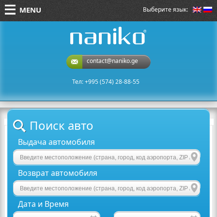
MENU
Выберите язык:
naniko rent a car
contact@naniko.ge
Тел: +995 (574) 28-88-55
Поиск авто
Выдача автомобиля
Возврат автомобиля
Дата и Время