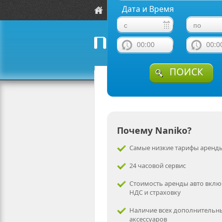
Дата и Время
Локации
Автомобили
00:00
00:0
naniko rent a car
ПОИСК
Почему Naniko?
Самые низкие тарифы аренды
24 часовой сервис
Стоимость аренды авто вклю
НДС и страховку
Наличие всех дополнительн
аксессуаров