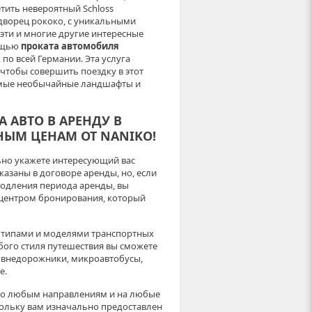
ить невероятный Schloss
ворец рококо, с уникальными
эти и многие другие интересные
мощью
проката автомобиля
 по всей Германии. Эта услуга
чтобы совершить поездку в этот
самые необычайные ландшафты и
 АВТО В АРЕНДУ В
ЫМ ЦЕНАМ ОТ NANIKO!
ьно укажете интересующий вас
казаны в договоре аренды, но, если
родления периода аренды, вы
 центром бронирования, который
 типами и моделями транспортных
бого стиля путешествия вы сможете
, внедорожники, микроавтобусы,
е.
по любым направлениям и на любые
кольку вам изначально предоставлен