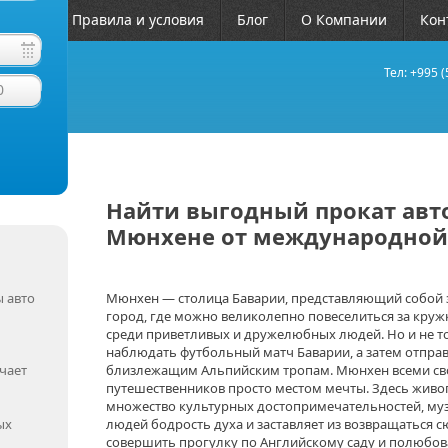
ЧАВО
Правила и условия
Блог
О Компании
Кон
Тел: +995 (
0
Найти выгодный прокат авт
Мюнхене от международной
 авто
Мюнхен — столица Баварии, представляющий собой
город, где можно великолепно повеселиться за круж
среди приветливых и дружелюбных людей. Но и не т
наблюдать футбольный матч Баварии, а затем отпра
чает
близлежащим Альпийским тропам. Мюнхен всеми св
путешественников просто местом мечты. Здесь живо
множество культурных достопримечательностей, музе
ых
людей бодрость духа и заставляет из возвращаться сю
совершить прогулку по Английскому саду и полюбо