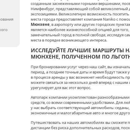
созданным заснеженными горными вершинами, посет
Нимфенбург, представляющий собой великолепный д
экспозициями. Великолепную возможность посетить 
рования
места города предоставляет компания Naniko с по
Мюнхене
, в аэропорту или других городских пунктах
кого
является наиболее жизнеспособной опцией для того, 
замечательный город в полной свободе, исследуя 
места в порядке возникающего интереса.
ИССЛЕДУЙТЕ ЛУЧШИЕ МАРШРУТЫ НА
МЮНХЕНЕ, ПОЛУЧЕННОМ ПО ЛЬГОТН
При бронировании услуг через наш сайт, вы изначал
период, а позднее точные даты и время будут также у
в процессе аренды у вас возникнет необходимость п
можете связаться за несколько дней вперед с нашим
урегулирует для вас этот вопрос.
Автопарк компании укомплектован разнообразными
средств, со всеми современными удобствами. Для лю
у нас выбрать соответствующий автомобиль: седаны
экономичные и малогабаритные авто и многое друго
Путешествовать на наших автомобилях вы сможете 
дистанции без риска дополнительных расходов, пос