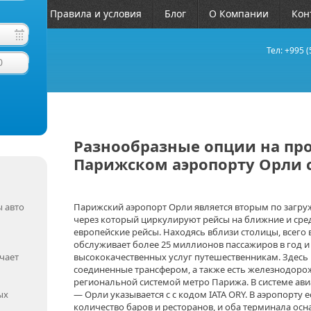
ЧАВО
Правила и условия
Блог
О Компании
Кон
Тел: +995 (
0
Разнообразные опции на пр
Парижском аэропорту Орли с
 авто
Парижский аэропорт Орли является вторым по загру
через который циркулируют рейсы на ближние и сред
европейские рейсы. Находясь вблизи столицы, всего 
обслуживает более 25 миллионов пассажиров в год и
чает
высококачественных услуг путешественникам. Здесь 
соединенные трансфером, а также есть железнодорож
региональной системой метро Парижа. В системе а
ых
— Орли указывается с с кодом IATA ORY. В аэропорту 
количество баров и ресторанов, и оба терминала о