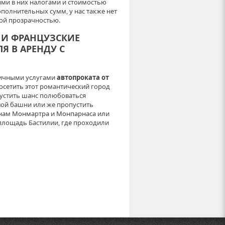
ми в них налогами и стоимостью
ополнительных сумм, у нас также нет
ной прозрачностью.
 И ФРАНЦУЗСКИЕ
Я В АРЕНДУ С
мичными услугами
автопроката от
осетить этот романтический город
пустить шанс полюбоваться
ой башни или же пропустить
онам Монмартра и Монпарнаса или
площадь Бастилии, где проходили