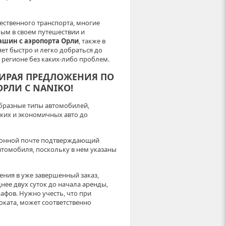
ственного транспорта, многие
ым в своем путешествии и
ашин с аэропорта Орли
, также в
ет быстро и легко добраться до
 регионе без каких-либо проблем.
БИРАЯ ПРЕДЛОЖЕНИЯ ПО
ОРЛИ С NANIKO!
бразные типы автомобилей,
ских и экономичных авто до
ктронной почте подтверждающий
втомобиля, поскольку в нем указаны
ния в уже завершенный заказ,
нее двух суток до начала аренды,
афов. Нужно учесть, что при
ката, может соответственно