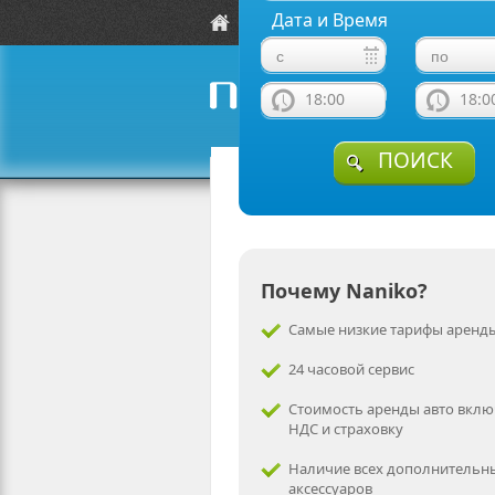
Дата и Время
Локации
Автомобили
18:00
18:0
naniko rent a car
ПОИСК
Почему Naniko?
Самые низкие тарифы аренды
24 часовой сервис
Стоимость аренды авто вклю
НДС и страховку
Наличие всех дополнительн
аксессуаров