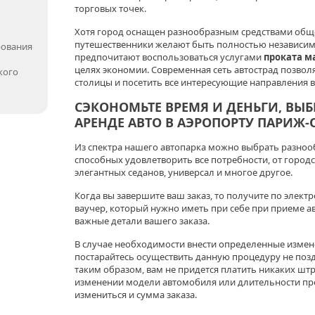
торговых точек.
Хотя город оснащен разнообразным средствами обще
путешественники желают быть полностью независим
рования
предпочитают воспользоваться услугами
проката м
целях экономии. Современная сеть автострад позволя
кого
столицы и посетить все интересующие направления в
СЭКОНОМЬТЕ ВРЕМЯ И ДЕНЬГИ, ВЫ
АРЕНДЕ АВТО В АЭРОПОРТУ ПАРИЖ-
Из спектра нашего автопарка можно выбрать разноо
способных удовлетворить все потребности, от город
элегантных седанов, универсал и многое другое.
Когда вы завершите ваш заказ, то получите по эле
ваучер, который нужно иметь при себе при приеме а
важные детали вашего заказа.
В случае необходимости внести определенные измене
постарайтесь осуществить данную процедуру не позд
таким образом, вам не придется платить никаких штр
изменении модели автомобиля или длительности про
измениться и сумма заказа.