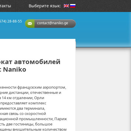
такты
Выберите язык:
574) 28-88-55
contact@naniko.ge
окат автомобилей
 Naniko
женности французским аэропортом,
ние дистанции, отечественные и
в 14 км отдалении, Орли
 предоставляет комплекс
имеются два терминала,
ная связь со скоростной
виационной промышленности, Париж
есть две гостиницы, большое
снащены внушительным количеством