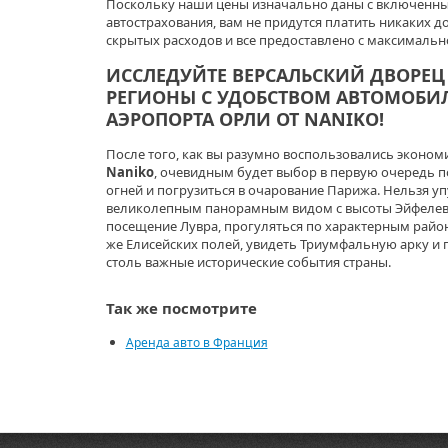
Поскольку наши цены изначально даны с включенны
автострахования, вам не придутся платить никаких д
скрытых расходов и все предоставлено с максималь
ИССЛЕДУЙТЕ ВЕРСАЛЬСКИЙ ДВОРЕЦ
РЕГИОНЫ С УДОБСТВОМ АВТОМОБИЛ
АЭРОПОРТА ОРЛИ ОТ NANIKO!
После того, как вы разумно воспользовались эконо
Naniko
, очевидным будет выбор в первую очередь п
огней и погрузиться в очарование Парижа. Нельзя у
великолепным панорамным видом с высоты Эйфелев
посещение Лувра, прогуляться по характерным рай
же Елисейских полей, увидеть Триумфальную арку и 
столь важные исторические события страны.
Так же посмотрите
Аренда авто в Франция